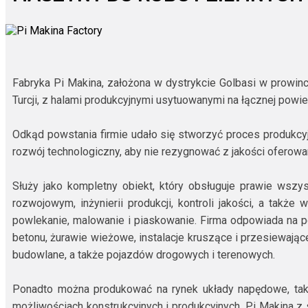
Fabryka Pi Makina, założona w dystrykcie Golbasi w prowincj
Turcji, z halami produkcyjnymi usytuowanymi na łącznej pow
Odkąd powstania firmie udało się stworzyć proces produkcy
rozwój technologiczny, aby nie rezygnować z jakości oferow
Służy jako kompletny obiekt, który obsługuje prawie wsz
rozwojowym, inżynierii produkcji, kontroli jakości, a także
powlekanie, malowanie i piaskowanie. Firma odpowiada na 
betonu, żurawie wieżowe, instalacje kruszące i przesiewając
budowlane, a także pojazdów drogowych i terenowych.
Ponadto można produkować na rynek układy napędowe, takie 
możliwościach konstrukcyjnych i produkcyjnych. Pi Makina z