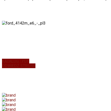
KATALOG | PDF
ODWIEDŹ STRONĘ