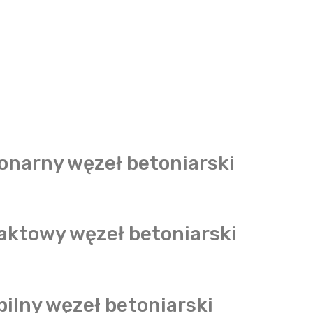
onarny węzeł betoniarski
ktowy węzeł betoniarski
ilny węzeł betoniarski