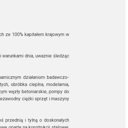
ących ze 100% kapitałem krajowym w
i warunkami dnia, uważnie śledząc
dynamicznym działaniom badawczo-
tych, obróbka cieplna, modelarnia,
cym węzły betoniarskie, pompy do
niezawodny ciężki sprzęt i maszyny
oś przednią i tylną o doskonałych
e oparte na konstrukcji stalowej,