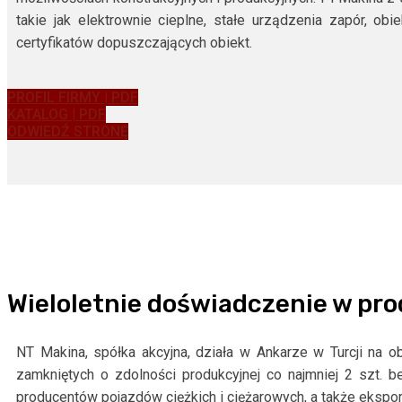
takie jak elektrownie cieplne, stałe urządzenia zapór, o
certyfikatów dopuszczających obiekt.
PROFIL FIRMY | PDF
KATALOG | PDF
ODWIEDŹ STRONĘ
Wieloletnie doświadczenie w pro
NT Makina, spółka akcyjna, działa w Ankarze w Turcji na 
zamkniętych o zdolności produkcyjnej co najmniej 2 szt. 
producentów pojazdów ciężkich i ciężarowych, a także ekspor