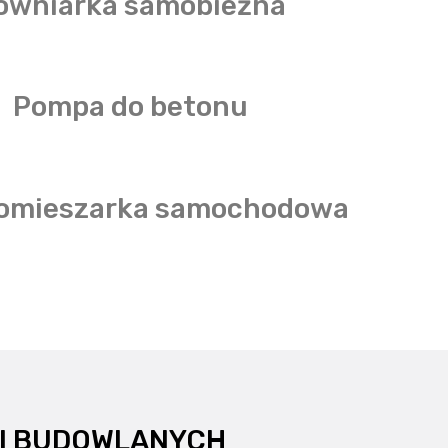
ówniarka samobieżna
Pompa do betonu
omieszarka samochodowa
 I BUDOWLANYCH