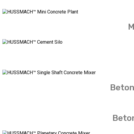
M
Beton
Beto