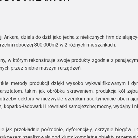
i Ankara, działa do dziś jako jedna z nielicznych firm działaj
ierzchni roboczej 800.000m2 w 2 różnych mieszankach.
jny, w którym rekonstruuje swoje produkty zgodnie z panującym
anych przez siebie maszyn i urządzeń.
ystkie metody produkcji dzięki wysoko wykwalifikowanym i 
 warsztatom, takim jak obróbka skrawaniem, produkcja kół zęba
potrzeby sektora w niezwykle szerokim asortymencie obejmują
e, koparko-ładowarki i równiarki samojezdne; mocny, wydajny i 
jak przekładnie pośrednie, dyferencjały, skrzynie biegów i 
 sukcesem zrealizowała pod klucz kompletne obiekty przemysłow